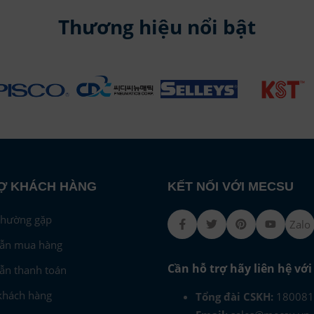
Thương hiệu nổi bật
Ợ KHÁCH HÀNG
KẾT NỐI VỚI MECSU
thường gặp
Facebook
Twitter
Pinterest
Youtub
Zalo
ẫn mua hàng
Cần hỗ trợ hãy liên hệ vớ
ẫn thanh toán
khách hàng
Tổng đài CSKH:
180081