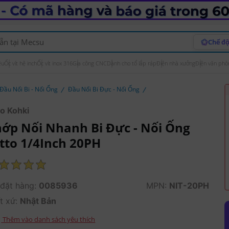
Chế độ
ệu
Ốc vít hệ inch
Ốc vít inox 316
Gia công CNC
Dành cho tổ lắp ráp
Điện nhà xưởng
Điện văn phò
Đầu Nối Bi - Nối Ống
Đầu Nối Bi Đực - Nối Ống
to Kohki
ớp Nối Nhanh Bi Đực - Nối Ống
tto 1/4Inch 20PH
đặt hàng:
0085936
MPN:
NIT-20PH
t xứ:
Nhật Bản
Thêm vào danh sách yêu thích