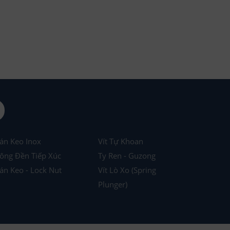
án Keo Inox
Vít Tự Khoan
ông Đền Tiếp Xúc
Ty Ren - Guzong
án Keo - Lock Nut
Vít Lò Xo (Spring
Plunger)