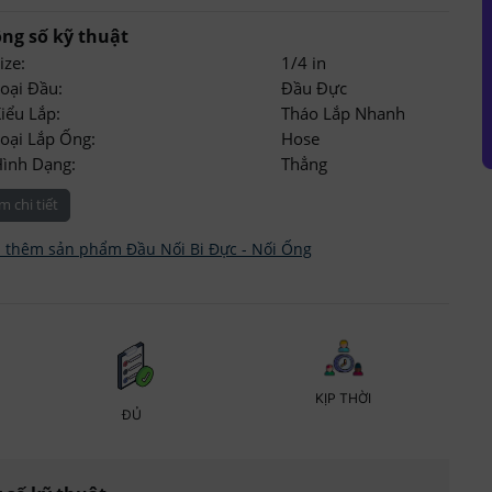
ng số kỹ thuật
ize:
1/4 in
oại Đầu:
Đầu Đực
iểu Lắp:
Tháo Lắp Nhanh
oại Lắp Ống:
Hose
Hình Dạng:
Thẳng
m chi tiết
 thêm sản phẩm Đầu Nối Bi Đực - Nối Ống
KỊP THỜI
ĐỦ