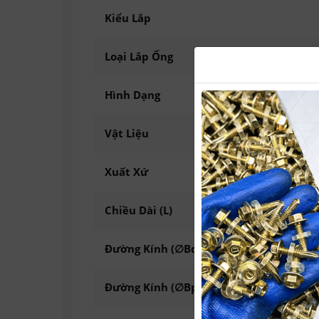
Kiểu Lắp
Loại Lắp Ống
Hình Dạng
Vật Liệu
Xuất Xứ
Chiều Dài (L)
Đường Kính (∅Bd)
Đường Kính (∅Bp)