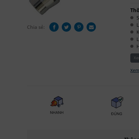
Thô
S
L
Chia sẻ:
K
L
Xe
Xem
NHANH
ĐÚNG