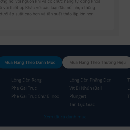
ường nối với nguồn khí và có chức năng tự động khóa
 với thiết bị. Khác với các loại đầu nối nhựa thông
dưới áp suất cao hơn và tần suất tháo lắp lớn hơn.
Mua Hàng Theo Danh Mục
Mua Hàng Theo Thương Hiệu
Lông Đền Răng
Lông Đền Phẳng Đen
T
Phe Gài Trục
Vít Bi Nhún (Ball
L
Phe Gài Trục Chữ E Inox
Plunger)
T
Tán Lục Giác
Xem tất cả danh mục