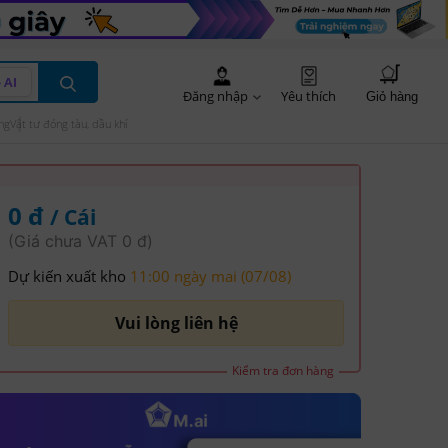
 AI
Đăng nhập
Yêu thích
Giỏ hàng
ng
Vật tư đóng tàu, dầu khí
0 đ
/ Cái
(Giá chưa VAT 0 đ)
Dự kiến xuất kho
11:00 ngày mai (07/08)
Vui lòng liên hệ
Kiểm tra đơn hàng