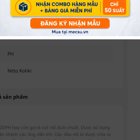
16 mm
30 mm
20 mm
PH
Nitto Kohki
ả sản phẩm
20PH hay còn gọi là cút nối đuôi chuột. Được sử dụng
phân nhánh các ống dẫn khí. Các đầu nối bi được chia ra