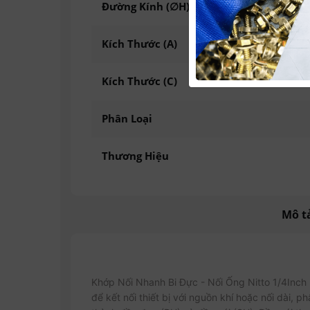
Đường Kính (∅H)
Kích Thước (A)
Kích Thước (C)
Phân Loại
Thương Hiệu
Mô t
Khớp Nối Nhanh Bi Đực - Nối Ống Nitto 1/4Inch 
để kết nối thiết bị với nguồn khí hoặc nối dài, 