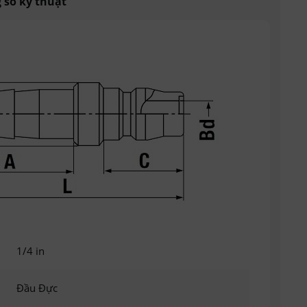
 số kỹ thuật
1/4 in
Đầu Đực