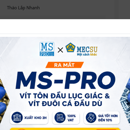
Tháo Lắp Nhanh
Hose
Thẳng
Thép
Nhật Bản
57 mm
7.5 mm
5 mm