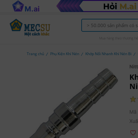
Mua hàng theo thương hi
Trang chủ
Phụ Kiện Khí Nén
Khớp Nối Nhanh Khí Nén Bi
Nit
Kh
Ni
Mã 
Xuấ