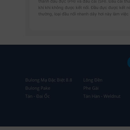
thành đầu đực (PH) và đầu cái (SH). Đầu cái th
khí khi không được kết nối. Đầu đực được kết nối
thường, loại đầu nối nhanh dây hơi này làm việc 
Bulong Mạ Đặc Biệt 8.8
Lông Đền
Bulong Pake
Phe Gài
Tán - Đai Ốc
Tán Hàn - Weldnut